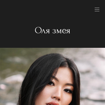
Оля змея